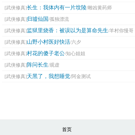
长生：我体内有一片坟陵
[武侠修真]
/雕凶黄药师
归墟仙国
[武侠修真]
/孤独漂流
监狱里烧香：被误以为是算命先生
[武侠修真]
/羊村你慢哥
山野小村医好快活
[武侠修真]
/六夕
村花的傻子老公
[武侠修真]
/知心姐姐
阵问长生
[武侠修真]
/观虚
天黑了，我想睡觉
[武侠修真]
/阿金测试
首页