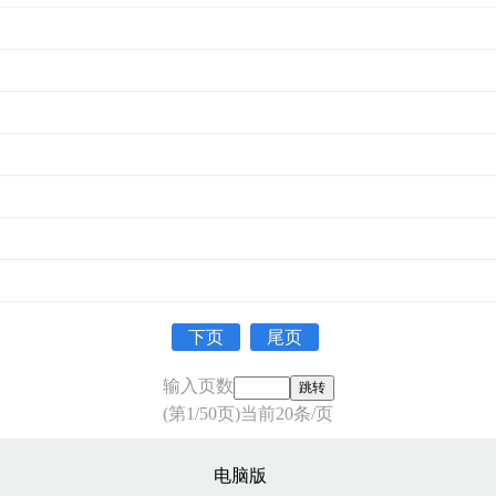
下页
尾页
输入页数
(第1/50页)当前20条/页
电脑版