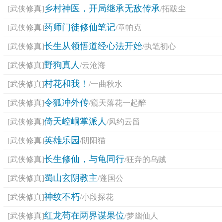
乡村神医，开局继承无敌传承
[武侠修真]
/拓跋尘
药师门徒修仙笔记
[武侠修真]
/章帕克
长生从领悟道经心法开始
[武侠修真]
/执笔初心
野狗真人
[武侠修真]
/云沧海
村花和我！
[武侠修真]
/一曲秋水
令狐冲外传
[武侠修真]
/窥天落花一起醉
倚天崆峒掌派人
[武侠修真]
/风约云留
英雄乐园
[武侠修真]
/阴阳猫
长生修仙，与龟同行
[武侠修真]
/狂奔的乌贼
蜀山玄阴教主
[武侠修真]
/蓬国公
神纹不朽
[武侠修真]
/小段探花
红龙苟在两界谋果位
[武侠修真]
/梦幽仙人