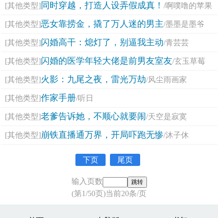
同时穿越，打造人设弄假成真！
[其他类型]
/啊噗噜的苹果
恶女靠捞金，撬了万人迷的男主
[其他类型]
/墨墨是墨爷
闪婚高干：熄灯了，别逼我主动
[其他类型]
/青芸芸
闪婚的医学年轻大佬是前男友室友
[其他类型]
/玄玉草莓
火影：九尾之夜，雷光万劫
[其他类型]
/风尘雨画家
作家手册
[其他类型]
/听日
老爹告诉她，不顺心就要闹
[其他类型]
/天空是寂寞
崩铁直播通万界，开局吓跑无惨
[其他类型]
/沐子休
下页
尾页
输入页数
(第1/50页)当前20条/页