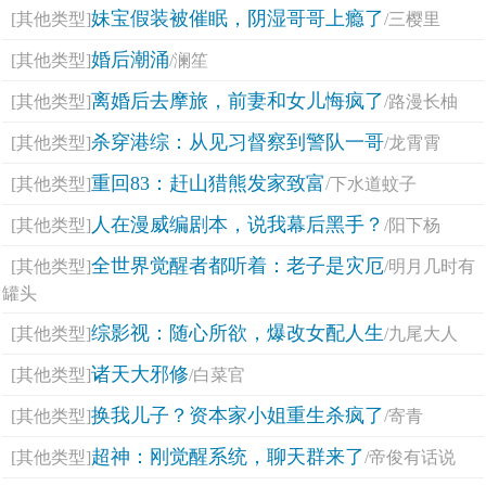
妹宝假装被催眠，阴湿哥哥上瘾了
[其他类型]
/三樱里
婚后潮涌
[其他类型]
/澜笙
离婚后去摩旅，前妻和女儿悔疯了
[其他类型]
/路漫长柚
杀穿港综：从见习督察到警队一哥
[其他类型]
/龙霄霄
重回83：赶山猎熊发家致富
[其他类型]
/下水道蚊子
人在漫威编剧本，说我幕后黑手？
[其他类型]
/阳下杨
全世界觉醒者都听着：老子是灾厄
[其他类型]
/明月几时有
罐头
综影视：随心所欲，爆改女配人生
[其他类型]
/九尾大人
诸天大邪修
[其他类型]
/白菜官
换我儿子？资本家小姐重生杀疯了
[其他类型]
/寄青
超神：刚觉醒系统，聊天群来了
[其他类型]
/帝俊有话说