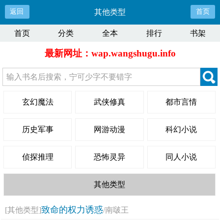
返回
其他类型
首页
首页
分类
全本
排行
书架
最新网址：wap.wangshugu.info
玄幻魔法
武侠修真
都市言情
历史军事
网游动漫
科幻小说
侦探推理
恐怖灵异
同人小说
其他类型
致命的权力诱惑
[其他类型]
/南啵王