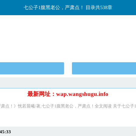
七公子1腹黑老公，严肃点！ 目录共538章
最新网址：wap.wangshugu.info
肃点！》恍若晨曦/著,七公子1腹黑老公，严肃点！全文阅读 关于七公子
.
5:33