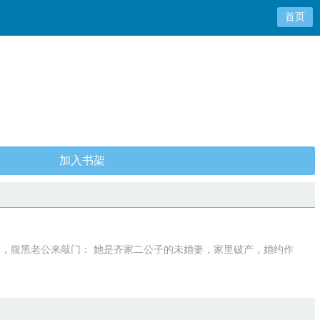
首页
加入书架
1，腹黑老公来敲门： 她是齐家二公子的未婚妻，家里破产，婚约作