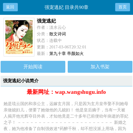
返回
强宠逃妃 目录共90章
首页
强宠逃妃
作者：淡水云心
分类：
散文诗词
状态：连载中
更新：2017-03-06T20:32:01
最新：
第九十章 帝颜如火
开始阅读
加入书架
强宠逃妃小说简介
最新网址：wap.wangshugu.info
她是琉云国的和亲公主，远嫁玄月国，只是因为玄月皇帝娶不到她母
亲做媳妇儿，便要了她做他的儿媳妇！ 他是皇后嫡子，当有一天被
人揭开他光辉夺目外表，才知他竟是二十多年已前便幼年病逝的罪妃
之子！ －－－－－－－－－－－－－－－－－－－－－－－ 新婚之
夜，她为他准备了自制强效迷*药醉千秋，却不想没派上用场，因为