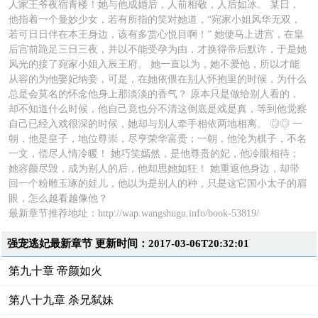
人家王爷夜宿青楼！她与他成婚后，人前相敬，人后如冰。 某日，
他指着一个曼妙少女，若有所指的笑对她道，“宛家小姐风华无双，
若可日日伴在本王身边，该有多赏心悦目啊！” 她便马上进宫，在皇
后宫前跪足三日三夜，并以不能受孕为由，才换得帝后默许，于是她
风光的接了宛家小姐入辰王府。 她一直以为，她不爱他，所以才能
从容的为他娶妃纳妾，可是，在她依偎在别人怀抱里的时候，为什么
总是会莫名的怀念他身上那淡淡的香气？ 原本只是做给别人看的，
却不知道什么时候，他自己竟也分不清这倒底是戏是真，等到他觉察
自己已经入戏很深的时候，她却与别人牵手相依两地相离。 ◎◎ 一
朝，他是皇子，地位尊崇，尽亨荣华富贵；一朝，他沦为棋子，不名
一文，偿尽人情冷暖！ 她巧笑嫣然，是他尊贵的妃，他冷眼相待；
她容颜尽毁，成为别人的后，他却思她如狂！ 她重返他身边，却带
回一个粉雕玉琢的娃儿，他以为是别人的种，只是这它国小太子的眉
眼，怎么越看越像他？
最新章节推荐地址：
http://wap.wangshugu.info/book-53819/
强宠逃妃最新章节 更新时间：2017-03-06T20:32:01
第九十章 帝颜如火
第八十九章 杀兄弑妹