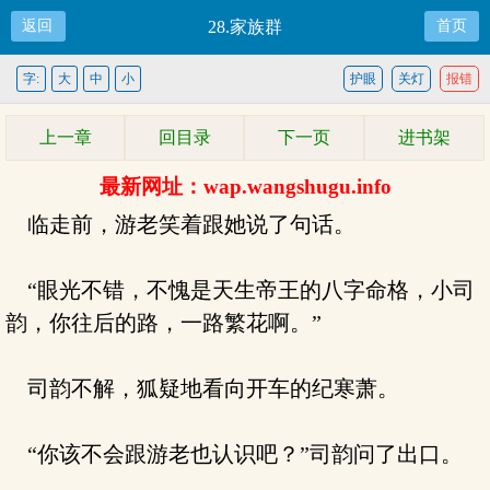
返回
28.家族群
首页
字:
大
中
小
护眼
关灯
报错
上一章
回目录
下一页
进书架
最新网址：wap.wangshugu.info
临走前，游老笑着跟她说了句话。
“眼光不错，不愧是天生帝王的八字命格，小司
韵，你往后的路，一路繁花啊。”
司韵不解，狐疑地看向开车的纪寒萧。
“你该不会跟游老也认识吧？”司韵问了出口。