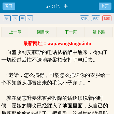
返回
27.分他一半
首页
字:
大
中
小
护眼
关灯
报错
上一章
回目录
下一页
进书架
最新网址：wap.wangshugu.info
向盛收到艾菲斯的电话从宿醉中醒来，得知了
一切经过后忙不迭地给梁柏安打了电话去。
“老梁，怎么搞得，司韵怎么把送你的衣服给一
个不知道从哪冒出来的毛头小子穿了。”
就在杨志升要求霍娅投降的话继续说着的时
候，霍娅的脚尖已经踩入了地面里面，从自己的
后腰部偷偷的抽出了一把鱼刺，这是她的近身防