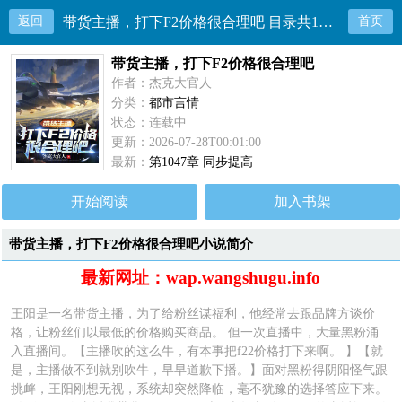
返回
带货主播，打下F2价格很合理吧 目录共1034章
首页
带货主播，打下F2价格很合理吧
作者：杰克大官人
分类：
都市言情
状态：连载中
更新：2026-07-28T00:01:00
最新：
第1047章 同步提高
开始阅读
加入书架
带货主播，打下F2价格很合理吧小说简介
最新网址：wap.wangshugu.info
王阳是一名带货主播，为了给粉丝谋福利，他经常去跟品牌方谈价
格，让粉丝们以最低的价格购买商品。 但一次直播中，大量黑粉涌
入直播间。【主播吹的这么牛，有本事把f22价格打下来啊。 】【就
是，主播做不到就别吹牛，早早道歉下播。】面对黑粉得阴阳怪气跟
挑衅，王阳刚想无视，系统却突然降临，毫不犹豫的选择答应下来。