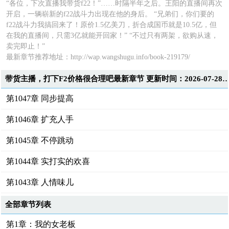
“各位，下次直播我带货f22！”……时隔半年之后。王阳的直播间再次
开启，一辆崭新的f22战斗力出现在他的身后。 “兄弟们，你们要的
f22战斗力我搞回来了！原价1.5亿美刀，折合成国币就是10.5亿，但
在我的直播间，只需3亿就能开回家！” “不过只有两架，欲购从速，
卖完即止！”
最新章节推荐地址：
http://wap.wangshugu.info/book-219179/
带货主播，打下F2价格很合理吧最新章节 更新时间：2026-07-28T0
第1047章 同步提高
第1046章 扩充人手
第1045章 不停跳动
第1044章 实打实的欢喜
第1043章 人情味儿
全部章节列表
第1章：我的女老板