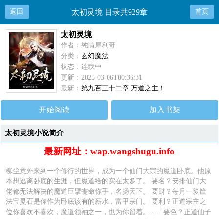
返回
太初灵境 目录共929章
首页
太初灵境
作者：纯情犀利哥
分类：
玄幻魔法
状态：连载中
更新：2025-03-06T00:36:31
最新：
第九百三十二章 万道之主！
开始阅读
加入书架
太初灵境小说简介
最新网址：wap.wangshugu.info
柳尘意外来到一个修行的世界，成为一个仙门大宗的魔道卧底。他原
本想逃离卧底的生涯，但魔道给的实在太多了。 要名？安排仙门大
佬都无法解决的魔道巨擘丧命你手，名扬天下。 要财？每月一箩筐
法宝灵石是你作为卧底该有的薪水，富甲宗门。 要利？正道宗主之
位你喜欢不喜欢，魔道领袖之一，也为你留着。...... 要色？正道仙子