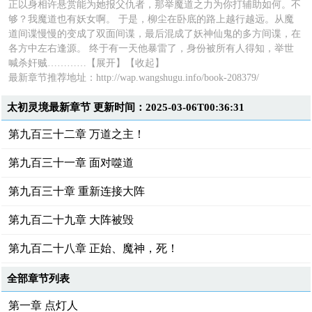
正以身相许悬赏能为她报父仇者，那举魔道之力为你打辅助如何。不
够？我魔道也有妖女啊。 于是，柳尘在卧底的路上越行越远。从魔
道间谍慢慢的变成了双面间谍，最后混成了妖神仙鬼的多方间谍，在
各方中左右逢源。 终于有一天他暴雷了，身份被所有人得知，举世
喊杀奸贼…………【展开】【收起】
最新章节推荐地址：
http://wap.wangshugu.info/book-208379/
太初灵境最新章节 更新时间：2025-03-06T00:36:31
第九百三十二章 万道之主！
第九百三十一章 面对噬道
第九百三十章 重新连接大阵
第九百二十九章 大阵被毁
第九百二十八章 正始、魔神，死！
全部章节列表
第一章 点灯人