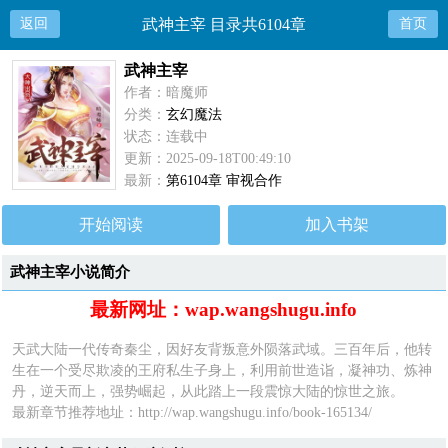
返回
武神主宰 目录共6104章
首页
武神主宰
作者：暗魔师
分类：
玄幻魔法
状态：连载中
更新：2025-09-18T00:49:10
最新：
第6104章 审视合作
开始阅读
加入书架
武神主宰小说简介
最新网址：wap.wangshugu.info
天武大陆一代传奇秦尘，因好友背叛意外陨落武域。三百年后，他转
生在一个受尽欺凌的王府私生子身上，利用前世造诣，凝神功、炼神
丹，逆天而上，强势崛起，从此踏上一段震惊大陆的惊世之旅。
最新章节推荐地址：
http://wap.wangshugu.info/book-165134/