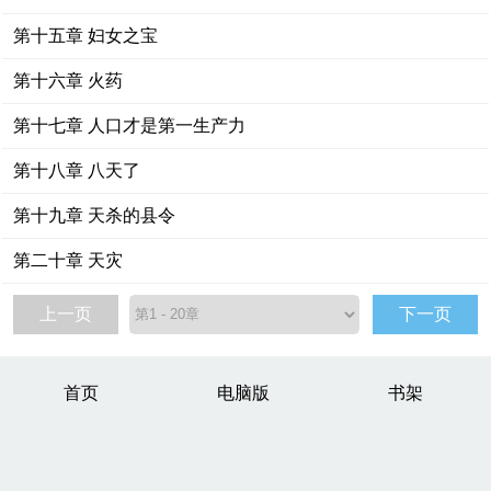
第十五章 妇女之宝
第十六章 火药
第十七章 人口才是第一生产力
第十八章 八天了
第十九章 天杀的县令
第二十章 天灾
上一页
下一页
首页
电脑版
书架