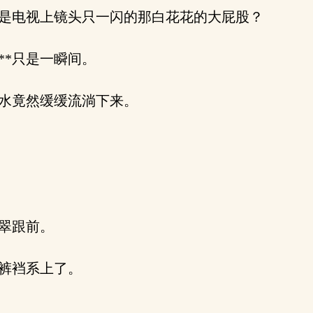
是电视上镜头只一闪的那白花花的大屁股？
*只是一瞬间。
水竟然缓缓流淌下来。
翠跟前。
裤裆系上了。