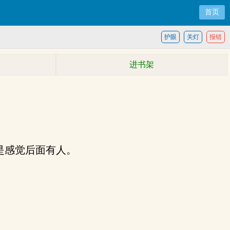
首页
护眼
关灯
报错
进书架
是感觉后面有人。