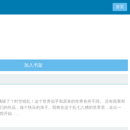
首页
加入书架
满级了？时空错乱！这个世界似乎和原来的世界有所不同。 没有雨果和
友们的作品，做个快乐的浪子。我将在这个乱七八糟的世界里，走出一
啡馆开始……