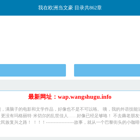
我在欧洲当文豪 目录共862章
最新网址：wap.wangshugu.info
之能，满脑子的电影和文学作品，好像也不是不可以咯。 咦，我的外语技能
更没有玛格丽特·米切尔的乱世佳人……好像已经足够咯！ 不去薅老朋
路！ ！！！------------------故事，就从一个巴黎街头的小咖