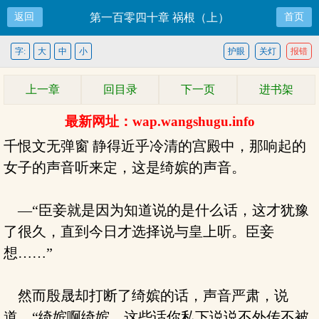
返回
第一百零四十章 祸根（上）
首页
字:
大
中
小
护眼
关灯
报错
上一章
回目录
下一页
进书架
最新网址：wap.wangshugu.info
千恨文无弹窗 静得近乎冷清的宫殿中，那响起的
女子的声音听来定，这是绮嫔的声音。
―“臣妾就是因为知道说的是什么话，这才犹豫
了很久，直到今日才选择说与皇上听。臣妾
想……”
然而殷晟却打断了绮嫔的话，声音严肃，说
道，“绮嫔啊绮嫔，这些话你私下说说不外传不被