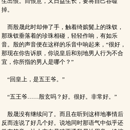
生出恨。而恨意，又日益生长，要将自己吞噬
掉。
而殷晟此时却伸了手，触着绮嫔鬓上的珠钗，
那珠钗垂落着的珍珠相碰，轻轻作响，有如乐
音。殷的声音便在这样的乐音中响起来，“很好，
那现在你告诉朕，你说皇后和别地男人行为不合
宜，你所指的男人是哪个？”
“回皇上，是五王爷。”
“五王爷……殷玄吗？好。很好。非常好。”
殷晟没有继续问了。而且在听到这样地事情后
反而连说了好几个好。说地同时那语气中似乎还