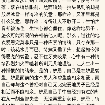
慢地踱着步走到了绮嫔跟前，一垂头，便有丝垂
落，落在绮嫔眼前。然而绮嫔一抬头见到的却是
殷晟冰雪一样冷冷的笑意，那样冷，又哪里算是
什么笑意。那样冷，冷得让人不敢开口，生怕声
音都被冻住，生怕心都会僵住。像这样地男子，
怎么可能容易的去相信他人呢。那么，过往的地
欢爱恩宠莫非只是一种应景的情绪，只存在那一
时，镜花水月而已。绮嫔又垂了头，想起如今深
得恩宠的碧盈，忍不住牙关咬紧，心中有一种情
绪烈烈如火吞噬着所剩无几地理智，让人生出一
种憎恨的情绪来。是的，妒忌，自己是在妒忌碧
盈。妒忌面前的这个男人和碧盈能相亲相爱，而
自己却与这个曾经对自己无比宠爱地男子已经是
相近而不能相亲。妒忌自己手中曾经拥有过的却
在某一刻全部失去，无法再重新获得。妒忌，衍