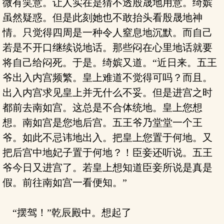
微有笑意。让人实在是猜不透殷晟地用意。绮嫔
虽然疑惑。但是此刻她也不敢抬头看殷晟地神
情。只觉得四周是一种令人窒息地沉默。而自己
若是不开口继续说地话。那些闷在心里地话就要
将自己给闷死。于是。绮嫔又道。“近日来。五王
爷出入内宫频繁。皇上难道不觉得可吗？而且。
出入内宫求见皇上并无什么不妥。但是进宫之时
都前去南如宫。这总是不合体统地。皇上您想
想。南如宫是您地后宫。五王爷乃堂堂一个王
爷。如此不忌讳地出入。把皇上您置于何地。又
把后宫中地妃子置于何地？！臣妾还听说。五王
爷今日又进宫了。若皇上想知道臣妾所说是真是
假。前往南如宫一看便知。”
“摆驾！”乾辰殿中。想起了