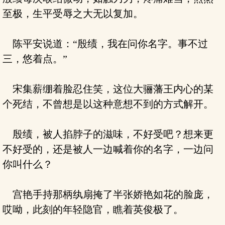
至极，生平受辱之大无以复加。
陈平安说道：“殷绩，我在问你名字。事不过
三，悠着点。”
宋集薪绷着脸忍住笑，这位大骊藩王内心的某
个死结，不曾想是以这种意想不到的方式解开。
殷绩，被人掐脖子的滋味，不好受吧？想来更
不好受的，还是被人一边喊着你的名字，一边问
你叫什么？
宫艳手持那柄纨扇掩了半张娇艳如花的脸庞，
哎呦，此刻的年轻隐官，瞧着英俊极了。