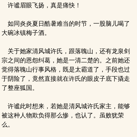
许谧眉眼飞扬，真是痛快！
如同炎炎夏日酷暑难当的时节，一股脑儿喝了
大碗冰镇梅子酒。
关于她家清风城许氏，跟落魄山，还有龙泉剑
宗之间的恩怨纠葛，她是一清二楚的。之前她还
觉得落魄山行事风格，既是太霸道了，手段也过
于阴险了，竟然直接就在许氏的眼皮子底下撬走
了整座狐国。
许谧此时想来，若她是清风城许氏家主，能够
被这种人物欺负得那么惨，也认了。虽败犹荣
么。