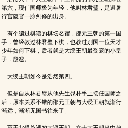
第六，现任国师极为年轻，他叫林君璧，是避暑
行宫隐官一脉剑修的出身。
有个编过棋谱的棋坛名宿，邵元王朝的第一国
手，曾经教过林君璧下棋，也教过别国一位天才
少年如何下棋，后者就是大绶王朝最受宠的小皇
子，殷邈。
大绶王朝如今是浩然第四。
但是自从林君璧从他先生晁朴手上接任国师之
后，原本关系不错的邵元王朝与大绶王朝就渐行
渐远，渐渐无国书往来了。
至于北俱芦洲的大源王朝，在十大王朝当中垫