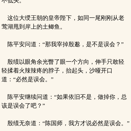
不低头。
这位大绶王朝的皇帝陛下，如同一尾刚刚从老
莺湖甩到岸上的土鲫鱼。
陈平安问道：“那我宰掉殷邈，是不是误会？”
殷绩以眼角余光瞥了眼一个方向，伸手只敢轻
轻揉着火辣辣疼的脖子，抬起头，沙哑开口
道：“必然是误会。”
陈平安继续问道：“如果依旧不是，做掉你，总
该是误会了吧？”
殷绩无奈道：“陈国师，我方才说必然是误会。”