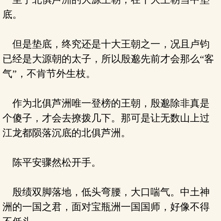
底。
但是垫底，终究还是十大王朝之一，况且卢钧
已经是大源朝的太子，所以殷邈先前才会那么“客
气”，不肯节外生枝。
作为北俱芦洲唯一登榜的王朝，殷邈除非真是
个傻子，才会去撩拨几下。那可是让无数山上过
江龙都陨落沉底的北俱芦洲。
陈平安骤然松开手。
殷绩双脚落地，低头弯腰，大口喘气。中土神
洲的一国之君，面对宝瓶洲一国国师，好像不得