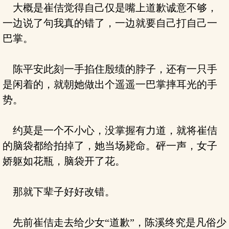
大概是崔佶觉得自己仅是嘴上道歉诚意不够，
一边说了句我真的错了，一边就要自己打自己一
巴掌。
陈平安此刻一手掐住殷绩的脖子，还有一只手
是闲着的，就朝她做出个遥遥一巴掌摔耳光的手
势。
约莫是一个不小心，没掌握有力道，就将崔佶
的脑袋都给拍掉了，她当场毙命。砰一声，女子
娇躯如花瓶，脑袋开了花。
那就下辈子好好改错。
先前崔佶走去给少女“道歉”，陈溪终究是凡俗少