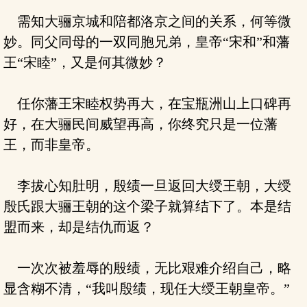
需知大骊京城和陪都洛京之间的关系，何等微
妙。同父同母的一双同胞兄弟，皇帝“宋和”和藩
王“宋睦”，又是何其微妙？
任你藩王宋睦权势再大，在宝瓶洲山上口碑再
好，在大骊民间威望再高，你终究只是一位藩
王，而非皇帝。
李拔心知肚明，殷绩一旦返回大绶王朝，大绶
殷氏跟大骊王朝的这个梁子就算结下了。本是结
盟而来，却是结仇而返？
一次次被羞辱的殷绩，无比艰难介绍自己，略
显含糊不清，“我叫殷绩，现任大绶王朝皇帝。”