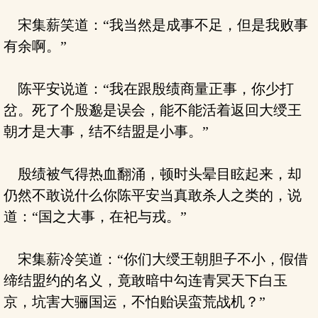
宋集薪笑道：“我当然是成事不足，但是我败事
有余啊。”
陈平安说道：“我在跟殷绩商量正事，你少打
岔。死了个殷邈是误会，能不能活着返回大绶王
朝才是大事，结不结盟是小事。”
殷绩被气得热血翻涌，顿时头晕目眩起来，却
仍然不敢说什么你陈平安当真敢杀人之类的，说
道：“国之大事，在祀与戎。”
宋集薪冷笑道：“你们大绶王朝胆子不小，假借
缔结盟约的名义，竟敢暗中勾连青冥天下白玉
京，坑害大骊国运，不怕贻误蛮荒战机？”