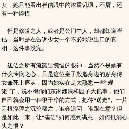
女，她只能看出崔佶眼中的浓重讥讽，不屑，还
有一种惋惜。
但是修道之人，或者是公门中人，却都知道崔
佶，当时是在告诉少女一个不必她说出口的真
相，这件事没完。
崔佶之所有流露出惋惜的眼神，当然不是她有
什么怜悯之心，只是这位皇子殷邈身边的贴身侍
女兼死士扈从，因为她实在是太熟悉一些“规
矩”了，说不得你们东家魏浃和园子大把事，他们
自己就会用一种很干净的方式，把你“送走”。一片
无根浮萍之沉沦稀烂，谁会追问，谁跟在意？但
是如此一来，让“崔佶”如何感到满意，如何抵消心
头之恨？