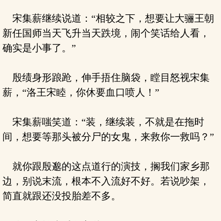
宋集薪继续说道：“相较之下，想要让大骊王朝
新任国师当天飞升当天跌境，闹个笑话给人看，
确实是小事了。”
殷绩身形踉跄，伸手捂住脑袋，瞠目怒视宋集
薪，“洛王宋睦，你休要血口喷人！”
宋集薪嗤笑道：“装，继续装，不就是在拖时
间，想要等那头被分尸的女鬼，来救你一救吗？”
就你跟殷邈的这点道行的演技，搁我们家乡那
边，别说末流，根本不入流好不好。若说吵架，
简直就跟还没投胎差不多。