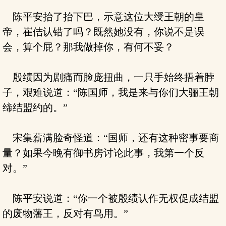
陈平安抬了抬下巴，示意这位大绶王朝的皇
帝，崔佶认错了吗？既然她没有，你说不是误
会，算个屁？那我做掉你，有何不妥？
殷绩因为剧痛而脸庞扭曲，一只手始终捂着脖
子，艰难说道：“陈国师，我是来与你们大骊王朝
缔结盟约的。”
宋集薪满脸奇怪道：“国师，还有这种密事要商
量？如果今晚有御书房讨论此事，我第一个反
对。”
陈平安说道：“你一个被殷绩认作无权促成结盟
的废物藩王，反对有鸟用。”