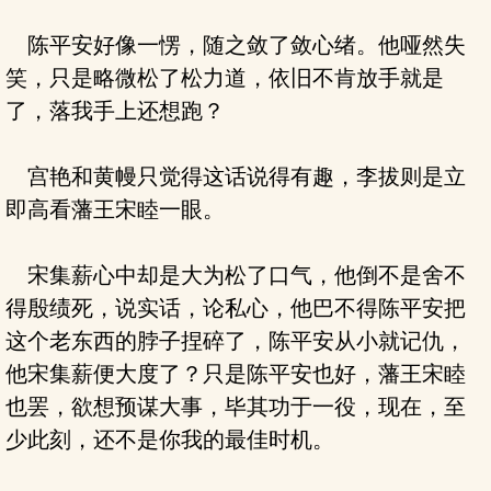
陈平安好像一愣，随之敛了敛心绪。他哑然失
笑，只是略微松了松力道，依旧不肯放手就是
了，落我手上还想跑？
宫艳和黄幔只觉得这话说得有趣，李拔则是立
即高看藩王宋睦一眼。
宋集薪心中却是大为松了口气，他倒不是舍不
得殷绩死，说实话，论私心，他巴不得陈平安把
这个老东西的脖子捏碎了，陈平安从小就记仇，
他宋集薪便大度了？只是陈平安也好，藩王宋睦
也罢，欲想预谋大事，毕其功于一役，现在，至
少此刻，还不是你我的最佳时机。