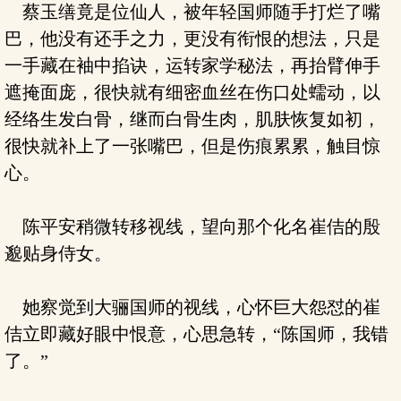
蔡玉缮竟是位仙人，被年轻国师随手打烂了嘴
巴，他没有还手之力，更没有衔恨的想法，只是
一手藏在袖中掐诀，运转家学秘法，再抬臂伸手
遮掩面庞，很快就有细密血丝在伤口处蠕动，以
经络生发白骨，继而白骨生肉，肌肤恢复如初，
很快就补上了一张嘴巴，但是伤痕累累，触目惊
心。
陈平安稍微转移视线，望向那个化名崔佶的殷
邈贴身侍女。
她察觉到大骊国师的视线，心怀巨大怨怼的崔
佶立即藏好眼中恨意，心思急转，“陈国师，我错
了。”