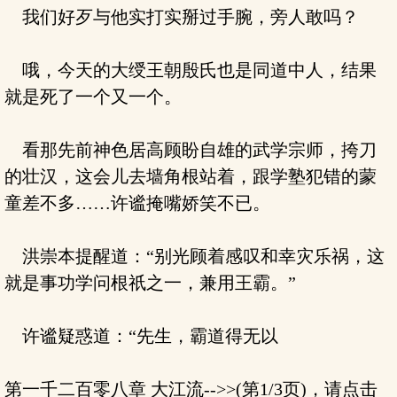
我们好歹与他实打实掰过手腕，旁人敢吗？
哦，今天的大绶王朝殷氏也是同道中人，结果
就是死了一个又一个。
看那先前神色居高顾盼自雄的武学宗师，挎刀
的壮汉，这会儿去墙角根站着，跟学塾犯错的蒙
童差不多……许谧掩嘴娇笑不已。
洪崇本提醒道：“别光顾着感叹和幸灾乐祸，这
就是事功学问根祇之一，兼用王霸。”
许谧疑惑道：“先生，霸道得无以
第一千二百零八章 大江流-->>(第1/3页)，请点击