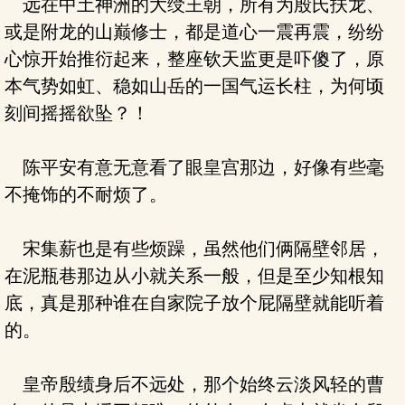
远在中土神洲的大绶王朝，所有为殷氏扶龙、
或是附龙的山巅修士，都是道心一震再震，纷纷
心惊开始推衍起来，整座钦天监更是吓傻了，原
本气势如虹、稳如山岳的一国气运长柱，为何顷
刻间摇摇欲坠？！
陈平安有意无意看了眼皇宫那边，好像有些毫
不掩饰的不耐烦了。
宋集薪也是有些烦躁，虽然他们俩隔壁邻居，
在泥瓶巷那边从小就关系一般，但是至少知根知
底，真是那种谁在自家院子放个屁隔壁就能听着
的。
皇帝殷绩身后不远处，那个始终云淡风轻的曹