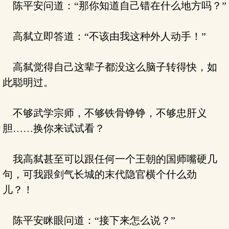
陈平安问道：“那你知道自己错在什么地方吗？”
高弑立即答道：“不该由我这种外人动手！”
高弑觉得自己这辈子都没这么脑子转得快，如
此聪明过。
不够武学宗师，不够铁骨铮铮，不够忠肝义
胆……换你来试试看？
我高弑甚至可以跟任何一个王朝的国师嘴硬几
句，可我跟剑气长城的末代隐官横个什么劲
儿？！
陈平安眯眼问道：“接下来怎么说？”