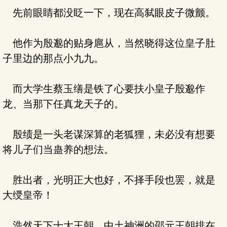
先前眼睛都没眨一下，现在高弑眼皮子微颤。
他作为殷邈的贴身扈从，当然晓得这位皇子肚
子里边的那点小九九。
而大学生蔡玉缮是铁了心要扶小皇子殷邈作
龙、当那下任真龙天子的。
殷绩是一头老谋深算的老狐狸，未必没有想要
将儿子们当蛊养的想法。
胜出者，光明正大也好，不择手段也罢，就是
大绶皇帝！
浩然天下十大王朝，中土神洲的邵元王朝排在