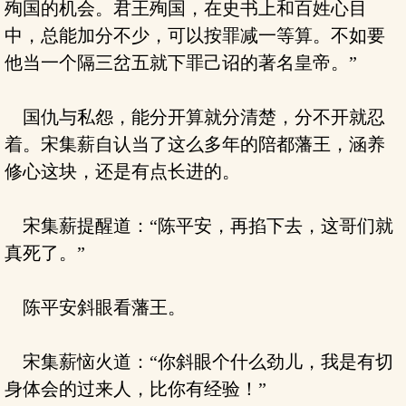
殉国的机会。君王殉国，在史书上和百姓心目
中，总能加分不少，可以按罪减一等算。不如要
他当一个隔三岔五就下罪己诏的著名皇帝。”
国仇与私怨，能分开算就分清楚，分不开就忍
着。宋集薪自认当了这么多年的陪都藩王，涵养
修心这块，还是有点长进的。
宋集薪提醒道：“陈平安，再掐下去，这哥们就
真死了。”
陈平安斜眼看藩王。
宋集薪恼火道：“你斜眼个什么劲儿，我是有切
身体会的过来人，比你有经验！”