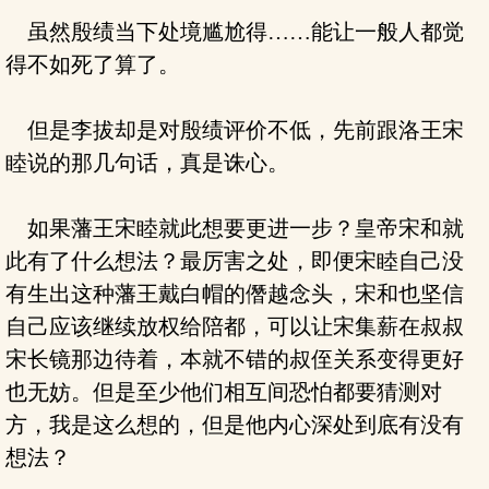
虽然殷绩当下处境尴尬得……能让一般人都觉
得不如死了算了。
但是李拔却是对殷绩评价不低，先前跟洛王宋
睦说的那几句话，真是诛心。
如果藩王宋睦就此想要更进一步？皇帝宋和就
此有了什么想法？最厉害之处，即便宋睦自己没
有生出这种藩王戴白帽的僭越念头，宋和也坚信
自己应该继续放权给陪都，可以让宋集薪在叔叔
宋长镜那边待着，本就不错的叔侄关系变得更好
也无妨。但是至少他们相互间恐怕都要猜测对
方，我是这么想的，但是他内心深处到底有没有
想法？