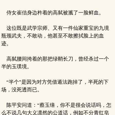
侍女崔佶身边杵着的高弑被溅了一脸鲜血。
这位既是武学宗师、又有一件仙家重宝的九境
瓶颈武夫，不敢动，他甚至不敢擦拭脸上的血
迹。
高弑腰间挎着的那把绿鞘长刀，曾经杀过一个
半的玉璞境。
“半个”是因为对方凭借遁法跑掉了，半死的下
场，没死透而已。
陈平安问道：“蔡玉缮，你不是很会说话吗，怎
么不说几句大义凛然的公道话，例如不分青红皂