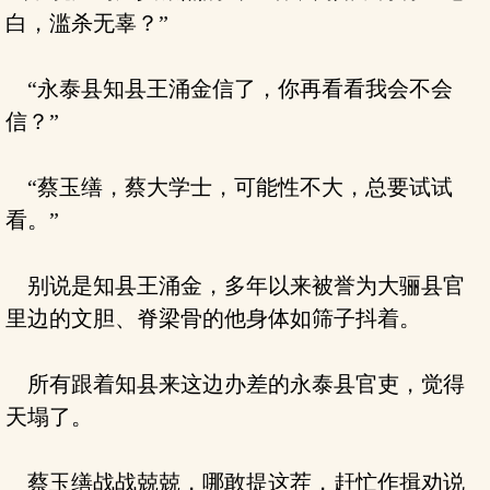
白，滥杀无辜？”
“永泰县知县王涌金信了，你再看看我会不会
信？”
“蔡玉缮，蔡大学士，可能性不大，总要试试
看。”
别说是知县王涌金，多年以来被誉为大骊县官
里边的文胆、脊梁骨的他身体如筛子抖着。
所有跟着知县来这边办差的永泰县官吏，觉得
天塌了。
蔡玉缮战战兢兢，哪敢提这茬，赶忙作揖劝说