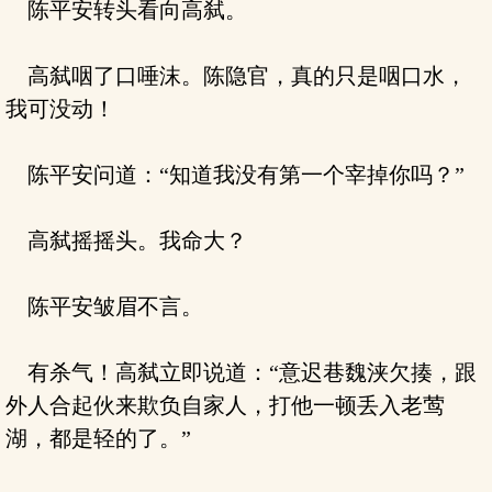
陈平安转头看向高弑。
高弑咽了口唾沫。陈隐官，真的只是咽口水，
我可没动！
陈平安问道：“知道我没有第一个宰掉你吗？”
高弑摇摇头。我命大？
陈平安皱眉不言。
有杀气！高弑立即说道：“意迟巷魏浃欠揍，跟
外人合起伙来欺负自家人，打他一顿丢入老莺
湖，都是轻的了。”