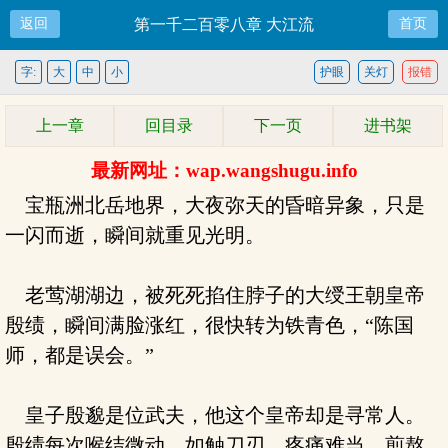
返回
第一千二百零八章 大江流
首页
字:
大
中
小
护眼
关灯
报错
上一章
回目录
下一页
进书架
最新网址：wap.wangshugu.info
宝瓶洲北岳地界，大夜弥天的昏暗异象，只是
一闪而逝，瞬间就重见光明。
老莺湖湖边，被死死掐住脖子的大绶王朝皇帝
殷绩，瞬间满脸涨红，很快转为铁青色，“陈国
师，都是误会。”
皇子殷邈是位武夫，他这个皇帝却是寻常人。
殷绩每次喉结微动，如触刀刃，疼痛难当，煎熬