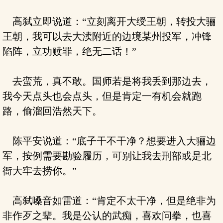
高弑立即说道：“立刻离开大绶王朝，转投大骊
王朝，我可以去大渎附近的边境某州投军，冲锋
陷阵，立功赎罪，绝无二话！”
去蛮荒，真不敢。国师若是将我丢到那边去，
我今天点头也会点头，但是肯定一有机会就跑
路，偷溜回浩然天下。
陈平安说道：“底子干不干净？想要进入大骊边
军，按例需要勘验履历，可别让我去刑部或是北
衙大牢去捞你。”
高弑嗓音如雷道：“肯定不太干净，但是绝非为
非作歹之辈。我是公认的武痴，喜欢问拳，也喜