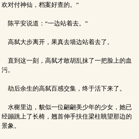
欢对付神仙，档案好查的。”
陈平安说道：“一边站着去。”
高弑大步离开，果真去墙边站着去了。
直到这一刻，高弑才敢胡乱抹了一把脸上的血
污。
劫后余生的高弑百感交集，终于活下来了。
水榭里边，貌似一位翩翩美少年的少女，她已
经蹦跳上了长椅，翘首伸手扶住梁柱眺望那边的
景象。