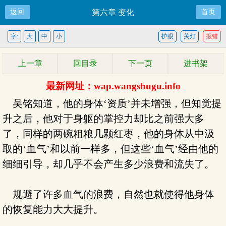
返回
第六章 变化
首页
字:
大
中
小
护眼
关灯
报错
上一章
回目录
下一页
进书架
最新网址：wap.wangshugu.info
吴铭知道，他的身体‘资质’并未增强，但知觉提
升之后，他对于身躯的掌控力却比之前强大多
了，同样的两碗粗粮几颗红枣，他的身体从中汲
取的‘血气’和以前一样多，但这些‘血气’经由他的
细细引导，却几乎不会产生多少浪费和流失了。
规避了许多血气的浪费，自然也就使得他身体
的恢复能力大大提升。