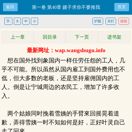
返回
第一卷 第40章 嫂子求你不要推我
首页
字:
大
中
小
护眼
关灯
报错
上一章
回目录
下一页
进书架
最新网址：wap.wangshugu.info
想在国外找到象国内一样任劳任怨的工人，几
乎不可能。所以虽然从国内雇工到国外费用也不
低，但大多数的老板，还是坚持雇佣国内的工
人。倒是让宁城周边的农民工，增加了许多收
入。
两个姑娘同时挽着雪姨的手臂來回摇晃着道
歉，弄得雪姨一时不知如何是好，正好叶灵自己
走了回來。