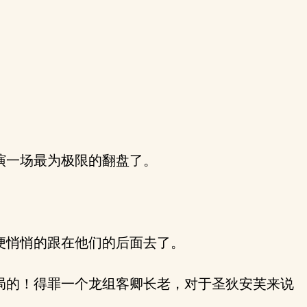
。
演一场最为极限的翻盘了。
便悄悄的跟在他们的后面去了。
局的！得罪一个龙组客卿长老，对于圣狄安芙来说