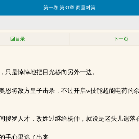
第一卷 第31章 商量对策
回目录
下一页
，只是悻悻地把目光移向另外一边。
奥恩将敌方皇子击杀，不过开启w技能超能电荷的余
间搜罗人才，改姓过继给杨仲，就说是老头儿遗落
的手心里逃了出来。