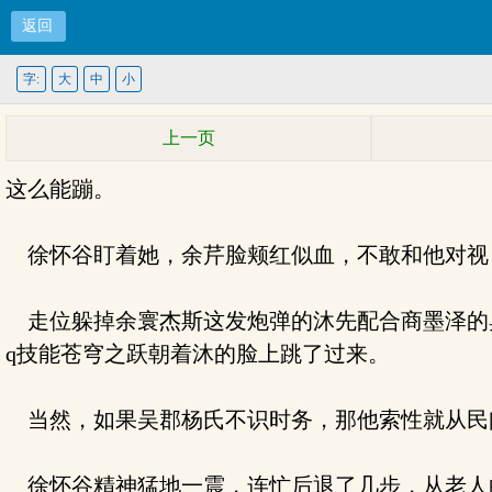
返回
字:
大
中
小
上一页
这么能蹦。
徐怀谷盯着她，余芹脸颊红似血，不敢和他对视
走位躲掉余寰杰斯这发炮弹的沐先配合商墨泽的
q技能苍穹之跃朝着沐的脸上跳了过来。
当然，如果吴郡杨氏不识时务，那他索性就从民
徐怀谷精神猛地一震，连忙后退了几步，从老人