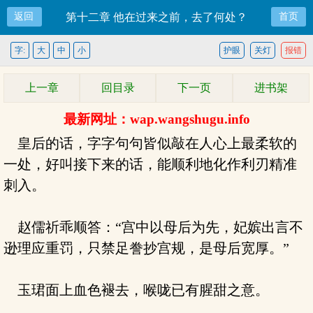
返回
第十二章 他在过来之前，去了何处？
首页
字:
大
中
小
护眼
关灯
报错
上一章
回目录
下一页
进书架
最新网址：wap.wangshugu.info
皇后的话，字字句句皆似敲在人心上最柔软的
一处，好叫接下来的话，能顺利地化作利刃精准
刺入。
赵儒祈乖顺答：“宫中以母后为先，妃嫔出言不
逊理应重罚，只禁足誊抄宫规，是母后宽厚。”
玉珺面上血色褪去，喉咙已有腥甜之意。