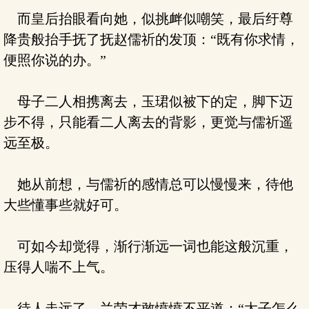
而皇后抬眼看向她，似挑衅似嘲笑，最后纡尊
降贵般抬手抚了抚赵儒祈的发顶：“既有你求情，
便照你说的办。”
母子二人相携离去，玉珺似被下的定，脚下迈
步不得，只能看二人离去的背影，更觉与儒祈遥
远至极。
她从前想，与儒祈的感情总可以慢慢来，待他
大些懂事些就好可。
可如今却觉得，渐行渐远一词也能这般沉重，
压得人喘不上气。
待人走远了，兰荣才敢愤愤不平道：“太子怎么