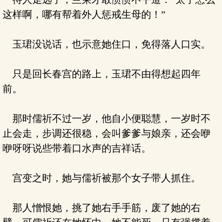
这样啊，哪有帮着外人惩戒生母的！”
玉珺没说话，也示意她住口，免得落人口实。
只是回长春宫的路上，玉珺不由得想起四年
前。
那时儒祈不过一岁，他自小便聪慧，一岁时不
止会走，步调还很稳，会叫爹爹与娘亲，还会咿
咿呀呀说些带着口水声的吉祥话。
宫变之时，她与儒祈被那个女子带人抓住。
那人憎恨她，挑了她右手手筋，废了她的右