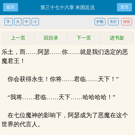
返回
第三十七十六章 米国近况
首页
字:
大
中
小
护眼
关灯
报错
上一页
回目录
下一页
进书架
乐土，而……阿瑟……你……就是我们选定的恶
魔君王！
你会获得永生！你将……君临……天下！”
“我将……君临……天下……哈哈哈哈！”
在七位魔神的影响下，阿瑟成为了恶魔在这个
世界的代言人。