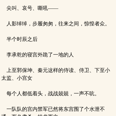
尖叫、哀号、嘶吼——
人影绰绰，步履匆匆，往来之间，惊惶者众。
半个时辰之后
李承乾的寝宫外跪了一地的人
上至郭保坤、秦元这样的侍读、侍卫、下至小
太监、小宫女
每个人都低着头，战战兢兢，一声不吭。
一队队的宫内禁军已然将东宫围了个水泄不