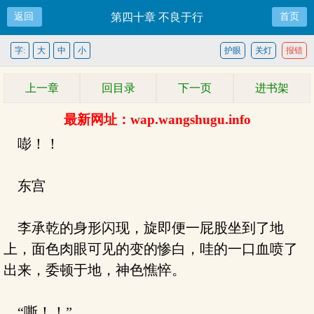
返回
第四十章 不良于行
首页
字:
大
中
小
护眼
关灯
报错
上一章
回目录
下一页
进书架
最新网址：wap.wangshugu.info
嘭！！
东宫
李承乾的身形闪现，旋即便一屁股坐到了地
上，面色肉眼可见的变的惨白，哇的一口血喷了
出来，委顿于地，神色憔悴。
“嘶！！”