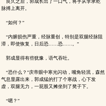
良久之后，郭成长出了一口气，将手从李承乾
脉搏上离开。
“如何？”
“内腑损伤严重，经脉重创，特别是双腿经脉阻
滞，即使恢复，日后恐……恐……。”
郭成显得有些犹豫，语气吞吐。
“恐什么？”庆帝眼中寒光闪动，嘴角轻泯，森然
气息显露出来，郭成猛的打了个寒战，心下发
虚，双腿无力，一屁股又摊坐到了凳子下。
“嗯？”