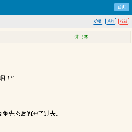
首页
护眼
关灯
报错
进书架
啊！”
经争先恐后的冲了过去。