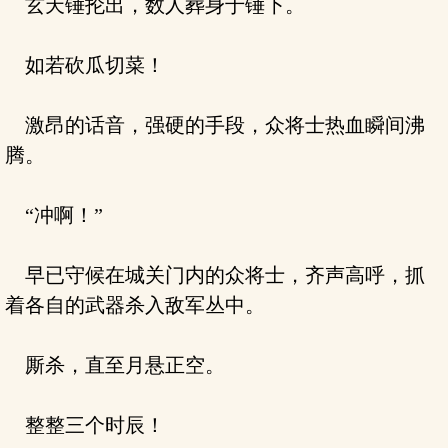
玄天锤抡出，数人葬身于锤下。
如若砍瓜切菜！
激昂的话音，强硬的手段，众将士热血瞬间沸
腾。
“冲啊！”
早已守候在城关门内的众将士，齐声高呼，抓
着各自的武器杀入敌军丛中。
厮杀，直至月悬正空。
整整三个时辰！