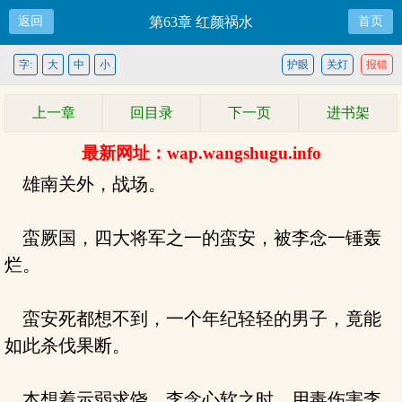
返回
第63章 红颜祸水
首页
字:
大
中
小
护眼
关灯
报错
上一章
回目录
下一页
进书架
最新网址：wap.wangshugu.info
雄南关外，战场。
蛮厥国，四大将军之一的蛮安，被李念一锤轰
烂。
蛮安死都想不到，一个年纪轻轻的男子，竟能
如此杀伐果断。
本想着示弱求饶，李念心软之时，用毒伤害李