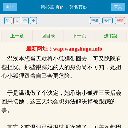
返回
第46章 真的，莫名其妙
首页
字:
大
中
小
护眼
关灯
报错
上一章
回目录
下一页
进书架
最新网址：wap.wangshugu.info
温浅本想当天就将小狐狸带回去，可又隐隐有
些担忧。那些跟踪她的人的身份尚不可知，她担
心小狐狸跟着自己会更危险。
于是温浅做了个决定，她承诺小狐狸三天后会
回来接她，这三天她会想办法解决掉被跟踪的
事。
其实之前温浅已经报过两次警了，可每次都因