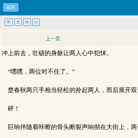
返回
字:
大
中
小
上一页
冲上前去，壮硕的身躯让两人心中犯怵。
“嘿嘿，两位对不住了。”
楚春秋两只手相当轻松的拎起两人，而后展开双
砰！
巨响伴随着咔嚓的骨头断裂声响彻在大街上，两