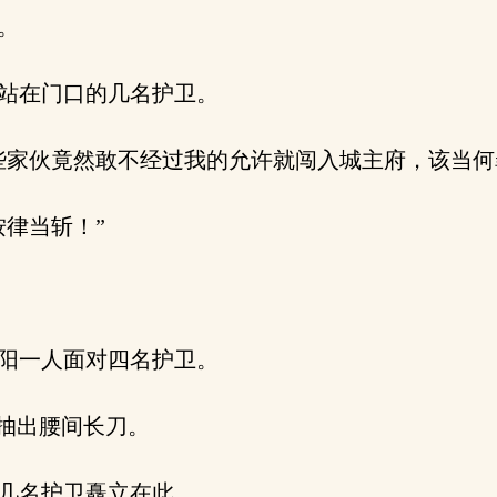
。
站在门口的几名护卫。
家伙竟然敢不经过我的允许就闯入城主府，该当何
律当斩！”
阳一人面对四名护卫。
抽出腰间长刀。
几名护卫矗立在此。