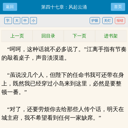
返回
第四十七章：风起云涌
首页
字:
大
中
小
护眼
关灯
报错
上一页
回目录
下一页
进书架
“呵呵，这种话就不必多说了。”江离手指有节奏
的敲着桌子，声音淡漠道。
“虽说没几个人，但陛下的任命书我可还带在身
上，既然我已经穿过小岛来到这里，必然是要整
顿一番。”
“对了，还要劳烦你去给那些人传个话，明天在
城主府，我不希望看到任何一家缺席。”