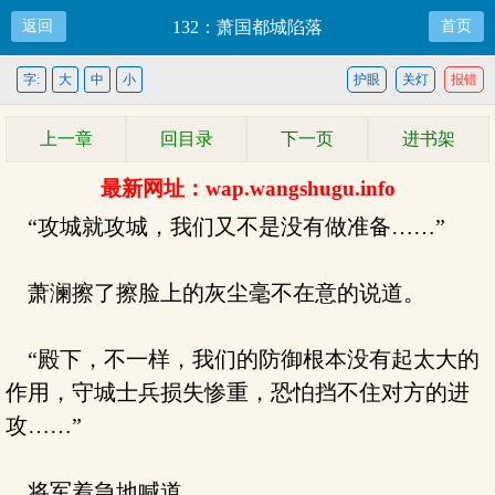
返回
132：萧国都城陷落
首页
字:
大
中
小
护眼
关灯
报错
上一章
回目录
下一页
进书架
最新网址：wap.wangshugu.info
“攻城就攻城，我们又不是没有做准备……”
萧澜擦了擦脸上的灰尘毫不在意的说道。
“殿下，不一样，我们的防御根本没有起太大的
作用，守城士兵损失惨重，恐怕挡不住对方的进
攻……”
将军着急地喊道。