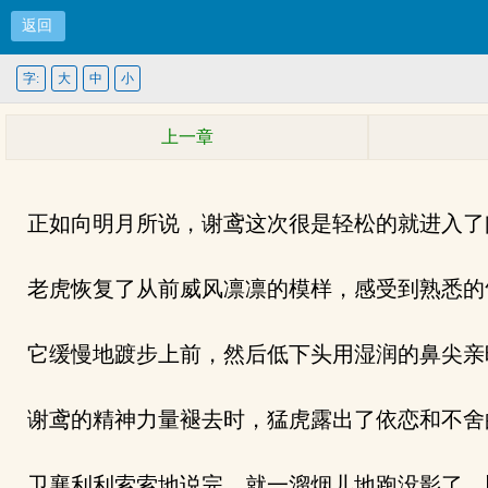
返回
字:
大
中
小
上一章
正如向明月所说，谢鸢这次很是轻松的就进入了
老虎恢复了从前威风凛凛的模样，感受到熟悉的
它缓慢地踱步上前，然后低下头用湿润的鼻尖亲
谢鸢的精神力量褪去时，猛虎露出了依恋和不舍
卫襄利利索索地说完，就一溜烟儿地跑没影了，