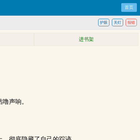
首页
护眼
关灯
报错
进书架
咕噜声响。
上，彻底隐藏了自己的踪迹。