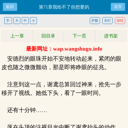
返回
第71章我给不了你想要的
首页
字:
大
中
小
护眼
关灯
报错
上一章
回目录
下一页
进书架
最新网址：wap.wangshugu.info
安德烈的眼珠开始不安地转动起来，紧闭的眼
皮也随之微微颤动，那是即将睁眼的征兆。
注意到这一点，谢鸢总算回过神来，抢先一步
移开了视线。她低下头，看了一眼时间。
还有十分钟……
落在头顶的注视目光中断了谢鸢抬头的动作，