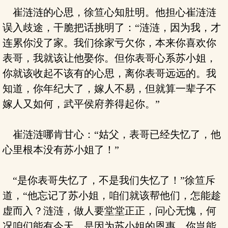
崔涟涟的心思，徐笪心知肚明。他担心崔涟涟
误入歧途，干脆把话挑明了：“涟涟，因为我，才
连累你没了家。我们徐家亏欠你，本来你喜欢你
表哥，我就该让他娶你。但你表哥心系苏小姐，
你就该收起不该有的心思，离你表哥远远的。我
知道，你年纪大了，嫁人不易，但就算一辈子不
嫁人又如何，武平侯府养得起你。”
崔涟涟哪肯甘心：“姑父，表哥已经失忆了，他
心里根本没有苏小姐了！”
“是你表哥失忆了，不是我们失忆了！”徐笪斥
道，“他忘记了苏小姐，咱们就该帮他们，怎能趁
虚而入？涟涟，做人要堂堂正正，问心无愧，何
况咱们能有今天，是因为苏小姐的恩惠，你岂能