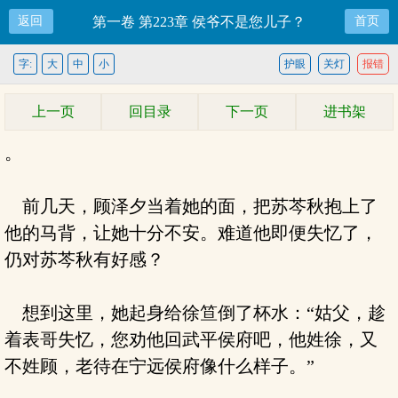
返回
第一卷 第223章 侯爷不是您儿子？
首页
字:
大
中
小
护眼
关灯
报错
上一页
回目录
下一页
进书架
。
前几天，顾泽夕当着她的面，把苏芩秋抱上了
他的马背，让她十分不安。难道他即便失忆了，
仍对苏芩秋有好感？
想到这里，她起身给徐笪倒了杯水：“姑父，趁
着表哥失忆，您劝他回武平侯府吧，他姓徐，又
不姓顾，老待在宁远侯府像什么样子。”