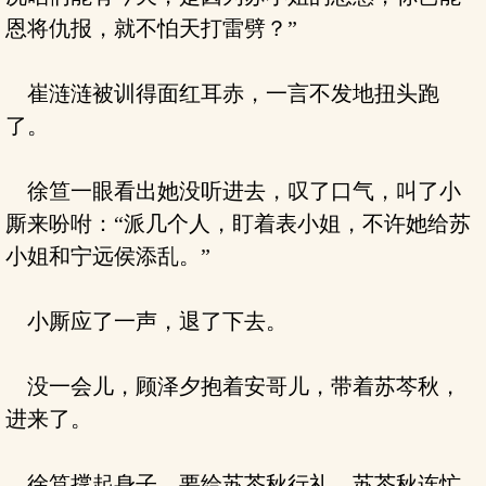
恩将仇报，就不怕天打雷劈？”
崔涟涟被训得面红耳赤，一言不发地扭头跑
了。
徐笪一眼看出她没听进去，叹了口气，叫了小
厮来吩咐：“派几个人，盯着表小姐，不许她给苏
小姐和宁远侯添乱。”
小厮应了一声，退了下去。
没一会儿，顾泽夕抱着安哥儿，带着苏芩秋，
进来了。
徐笪撑起身子，要给苏芩秋行礼。苏芩秋连忙