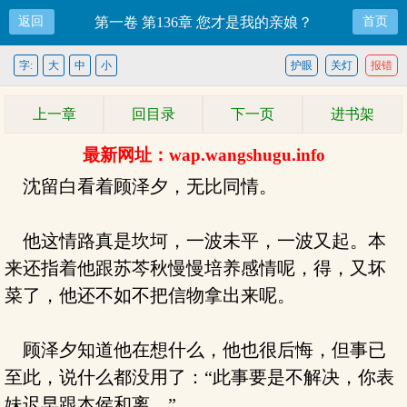
返回
第一卷 第136章 您才是我的亲娘？
首页
字:
大
中
小
护眼
关灯
报错
上一章
回目录
下一页
进书架
最新网址：wap.wangshugu.info
沈留白看着顾泽夕，无比同情。
他这情路真是坎坷，一波未平，一波又起。本
来还指着他跟苏芩秋慢慢培养感情呢，得，又坏
菜了，他还不如不把信物拿出来呢。
顾泽夕知道他在想什么，他也很后悔，但事已
至此，说什么都没用了：“此事要是不解决，你表
妹迟早跟本侯和离。”