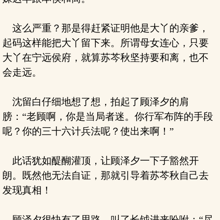
这么严重？那是得赶紧证明他是大丫的亲爹，
起码这样能把大丫留下来。所谓母女连心，只要
大丫在宁远侯府，就算苏芩秋坚持要和离，也不
会走远。
沈留白仔细地想了想，拍起了顾泽夕的肩
膀：“老顾啊，你是当局者迷。你行军布阵的手段
呢？你的三十六计兵法呢？使出来啊！”
此话犹如醍醐灌顶，让顾泽夕一下子豁然开
朗。既然他无法自证，那就引导着苏芩秋自己去
发现真相！
顾泽夕很快有了思路，叫了长钺进来吩咐：“尽