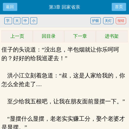
返回
第3章 回家省亲
首页
字:
大
中
小
护眼
关灯
报错
上一页
回目录
下一章
进书架
侄子的头说道：“没出息，半包烟就让你乐呵呵
的？好好的给我巡逻去！”
洪小江立刻着急道：“叔，这是人家给我的，你
怎么全抢走了....
至少给我五根吧，让我在朋友面前显摆一下。”
“显摆什么显摆，老老实实赚工分，娶个老婆才
是显摆。”