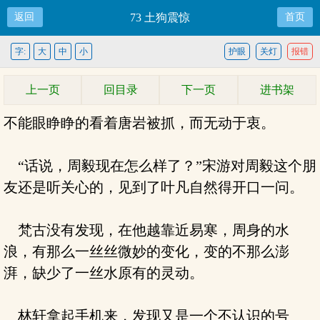
返回
73 土狗震惊
首页
字:
大
中
小
护眼
关灯
报错
上一页
回目录
下一页
进书架
不能眼睁睁的看着唐岩被抓，而无动于衷。
“话说，周毅现在怎么样了？”宋游对周毅这个朋
友还是听关心的，见到了叶凡自然得开口一问。
梵古没有发现，在他越靠近易寒，周身的水
浪，有那么一丝丝微妙的变化，变的不那么澎
湃，缺少了一丝水原有的灵动。
林轩拿起手机来，发现又是一个不认识的号