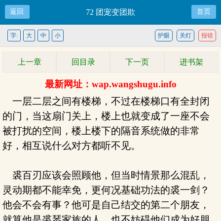
返回
72 团宠变团欺
首页
字:
大
中
小
护眼
关灯
报错
上一章
回目录
下一页
进书架
最新网址：wap.wangshugu.info
一层二层之间有楼梯，不过在楼梯口有全封闭
的门，当这扇门关上，楼上也就变成了一座不会
被打扰的空间，楼上楼下的隔音系统做的非常
好，相互说什么对方都听不见。
裘百刃应该会照顾他，但当时情景那么混乱，
灵动期都不能幸免，更何况基础功法的裘一剑？
他会不会有事？他可是自己结交的第二个朋友，
就算他是裘琴家族的人，也不妨碍他们成为好朋