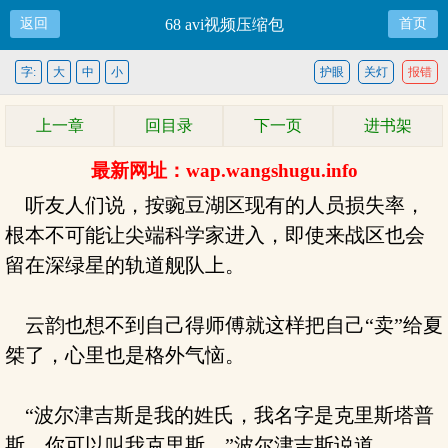
返回
68 avi视频压缩包
首页
字:
大
中
小
护眼
关灯
报错
上一章
回目录
下一页
进书架
最新网址：wap.wangshugu.info
听友人们说，按豌豆湖区现有的人员损失率，
根本不可能让尖端科学家进入，即使来战区也会
留在深绿星的轨道舰队上。
云韵也想不到自己得师傅就这样把自己“卖”给夏
桀了，心里也是格外气恼。
“波尔津吉斯是我的姓氏，我名字是克里斯塔普
斯，你可以叫我克里斯。”波尔津吉斯说道。