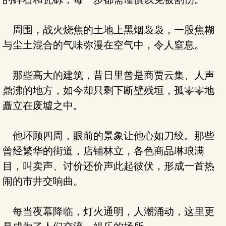
周围，战火烧焦的土地上黑烟袅袅，一股焦糊
与尘土混合的气味弥漫在空气中，令人窒息。
那些高大的建筑，昔日里曾是商贾云集、人声
鼎沸的地方，如今却只剩下断壁残垣，孤零零地
矗立在废墟之中。
他环顾四周，眼前的景象让他心如刀绞。那些
曾经繁华的街道，店铺林立，各色商品琳琅满
目，叫卖声、讨价还价声此起彼伏，形成一首热
闹的市井交响曲。
每当夜幕降临，灯火通明，人潮涌动，这里更