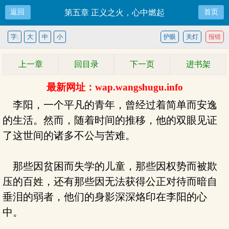
返回
第五章 正义之火，心中燃起
首页
字:
大
中
小
护眼
关灯
报错
上一章
回目录
下一页
进书架
最新网址：wap.wangshugu.info
李阳，一个平凡的青年，曾经过着简单而安逸
的生活。然而，随着时间的推移，他的双眼见证
了这世间的诸多不公与苦难。
那些因贫困而失学的儿童，那些因权势而被欺
压的百姓，还有那些因无法获得公正对待而暗自
垂泪的弱者，他们的身影深深烙印在李阳的心
中。