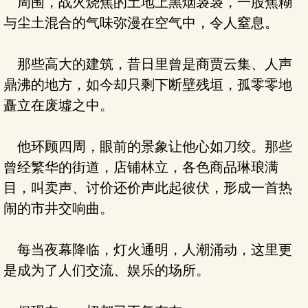
周围，战火烧焦的土地上黑烟袅袅，一股焦糊
与尘土混合的气味弥漫在空气中，令人窒息。
那些高大的建筑，昔日里曾是商贾云集、人声
鼎沸的地方，如今却只剩下断壁残垣，孤零零地
矗立在废墟之中。
他环顾四周，眼前的景象让他心如刀绞。那些
曾经繁华的街道，店铺林立，各色商品琳琅满
目，叫卖声、讨价还价声此起彼伏，形成一首热
闹的市井交响曲。
每当夜幕降临，灯火通明，人潮涌动，这里更
是成为了人们交流、娱乐的场所。