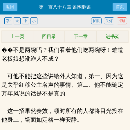
返回
第一百八十八章 谁围剿谁
首页
字:
大
中
小
护眼
关灯
报错
上一页
回目录
下一章
进书架
��不是两碗吗？我们看着他们吃两碗呀！难道
老板娘想讹诈人不成？
可他不能把这些讲给外人知道，第一、因为这
是关乎红移公主名声的事情。第二、他不能确定
万年凤说的话是不是真的。
这一招果然奏效，顿时所有的人都将目光投在
他身上，场面如定格一样安静。