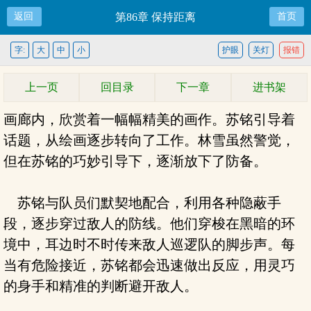
返回
第86章 保持距离
首页
字:
大
中
小
护眼
关灯
报错
上一页
回目录
下一章
进书架
画廊内，欣赏着一幅幅精美的画作。苏铭引导着
话题，从绘画逐步转向了工作。林雪虽然警觉，
但在苏铭的巧妙引导下，逐渐放下了防备。
苏铭与队员们默契地配合，利用各种隐蔽手
段，逐步穿过敌人的防线。他们穿梭在黑暗的环
境中，耳边时不时传来敌人巡逻队的脚步声。每
当有危险接近，苏铭都会迅速做出反应，用灵巧
的身手和精准的判断避开敌人。