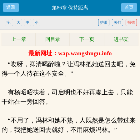
返回
第86章 保持距离
首页
字:
大
中
小
护眼
关灯
报错
上一章
回目录
下一页
进书架
最新网址：wap.wangshugu.info
“哎呀，卿清喝醉啦？让冯林把她送回去吧，免
得一个人待在这不安全。”
有杨昭昭扶着，司启明也不好再凑上去，只能
干站在一旁回答。
“不用了，冯林和她不熟，人既然是怎么带过来
的，我把她送回去就好，不用麻烦冯林。”