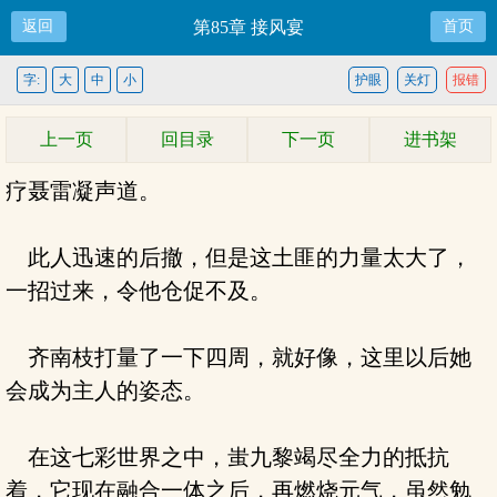
返回
第85章 接风宴
首页
字:
大
中
小
护眼
关灯
报错
上一页
回目录
下一页
进书架
疗聂雷凝声道。
此人迅速的后撤，但是这土匪的力量太大了，
一招过来，令他仓促不及。
齐南枝打量了一下四周，就好像，这里以后她
会成为主人的姿态。
在这七彩世界之中，蚩九黎竭尽全力的抵抗
着，它现在融合一体之后，再燃烧元气，虽然勉