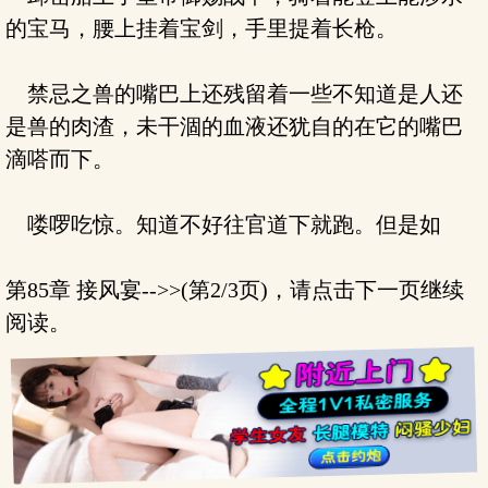
的宝马，腰上挂着宝剑，手里提着长枪。
禁忌之兽的嘴巴上还残留着一些不知道是人还
是兽的肉渣，未干涸的血液还犹自的在它的嘴巴
滴嗒而下。
喽啰吃惊。知道不好往官道下就跑。但是如
第85章 接风宴-->>(第2/3页)，请点击下一页继续
阅读。