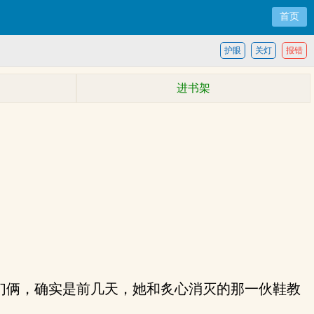
首页
护眼
关灯
报错
进书架
们俩，确实是前几天，她和炙心消灭的那一伙鞋教