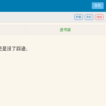
首页
护眼
关灯
报错
进书架
更是没了踪迹。