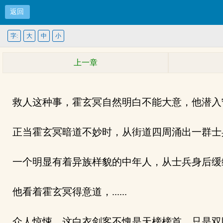
返回
字:
大
中
小
上一章
救人这种事，霍玄冥自然明白不能大意，他潜入
正当霍玄冥暗道不妙时，从街道四周涌出一群士
一个明显有着异族样貌的中年人，从士兵身后缓
他看着霍玄冥得意道，......
众人惊悚，这白衣剑客不愧是天榜榜首，只是双