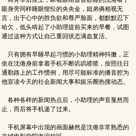
眼身旁同样睡眼惺忪的央央金，姐弟俩相视无
言，出于心中的胜负欲和尊严脸面，都默默忍下
哈欠，低头啃起了小助理提前买来的早餐，试图
通过这种方式让自己重回状态满血复活。
只有拥有早睡早起习惯的小助理精神抖擞，正
坐在沈倦身前拿着手机不断叽叽喳喳，按照往日
通勤路上的工作惯例，用尽可能标准的播音腔为
他宣读今天的社会新闻大事和娱乐圈热搜动态。
各种各样的新闻热点后，小助理的声音戛然而
止，而后将手机递了过来。
手机屏幕中出现的画面赫然是沈倦非常熟悉的