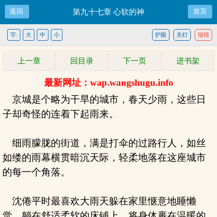
返回
第九十七章 心软的神
首页
字:
大
中
小
护眼
关灯
报错
上一章
回目录
下一页
进书架
最新网址：wap.wangshugu.info
京城是个略为干旱的城市，春天少雨，这些日
子却奇怪的连着下起雨来。
细雨朦胧的街道，满是打伞的过路行人，如丝
如缕的雨幕横贯暗沉天际，轻柔地落在这座城市
的每一个角落。
沈倦平时最喜欢大雨天躲在家里惬意地睡懒
觉，躺在舒适柔软的床铺上，将身体裹在温暖的