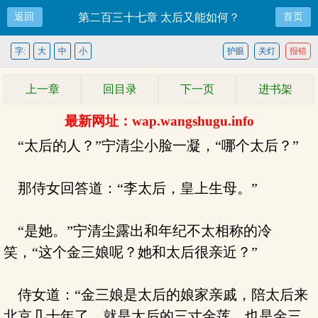
返回
第二百三十七章 太后又能如何？
首页
字:
大
中
小
护眼
关灯
报错
上一章
回目录
下一页
进书架
最新网址：wap.wangshugu.info
“太后的人？”宁清尘小脸一凝，“哪个太后？”
那侍女回答道：“李太后，皇上生母。”
“是她。”宁清尘露出和年纪不太相称的冷
笑，“这个金三娘呢？她和太后很亲近？”
侍女道：“金三娘是太后的娘家亲戚，陪太后来
北京几十年了。就是太后的三寸金莲，也是金三