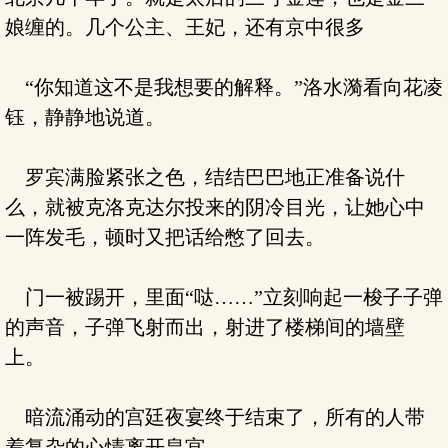
娘缠的。几个公主、王妃，还有京中很多
“你知道这不是我想要的解释。”洛水漪看向花凌
钰，静静地说道。
罗宾满脸紧张之色，结结巴巴地正准备说什
么，就被克洛克达尔投来的阴冷目光，让她心中
一阵发毛，顿时又把话给憋了回去。
门一被踢开，里面“哒……”立刻响起一梭子子弹
的声音，子弹飞射而出，射进了楼梯间的墙壁
上。
暗流涌动的宫廷夜宴终于结束了，所有的人带
着复杂的心情离开皇宫。