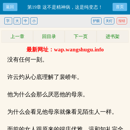
返回
第19章 这不是精神病，这是纯变态！
首页
字:
大
中
小
护眼
关灯
报错
上一章
回目录
下一页
进书架
最新网址：wap.wangshugu.info
没有任何一刻。
许云灼从心底理解了裴峤年。
他为什么会那么厌恶他的母亲。
为什么会看见他母亲就像看见陌生人一样。
面前的女人跟原来的端庄优雅，温和知礼完全