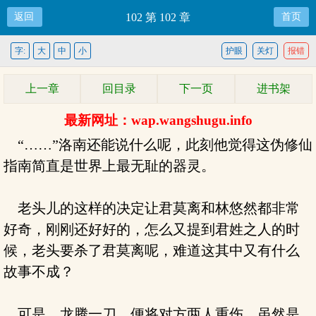
返回
102 第 102 章
首页
字:
大
中
小
护眼
关灯
报错
上一章
回目录
下一页
进书架
最新网址：wap.wangshugu.info
“……”洛南还能说什么呢，此刻他觉得这伪修仙
指南简直是世界上最无耻的器灵。
老头儿的这样的决定让君莫离和林悠然都非常
好奇，刚刚还好好的，怎么又提到君姓之人的时
候，老头要杀了君莫离呢，难道这其中又有什么
故事不成？
可是，龙腾一刀，便将对方两人重伤。虽然是