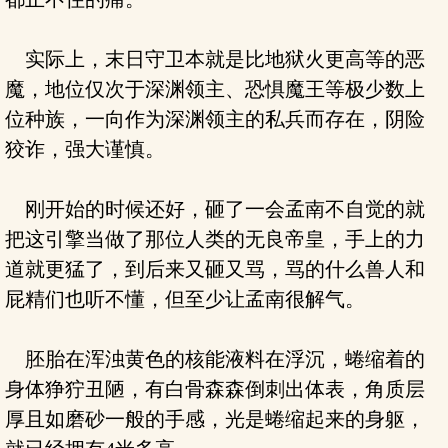
实际上，末日守卫本就是比地狱火更高等的恶
魔，地位仅次于深渊领主、恐惧魔王等极少数上
位种族，一向作为深渊领主的私兵而存在，阴险
狡诈，强大谨慎。
刚开始的时候还好，砸了一会孟南不自觉的就
把这引擎当做了那位人类的无良帝皇，手上的力
道就更猛了，到后来又砸又骂，骂的什么兽人和
屁精们也听不懂，但至少让孟南很解气。
胚胎在浑浊黄色的核能液料在浮沉，蜷缩着的
身体狰狞丑陋，有白骨森森倒刺出体表，角质层
厚且如磨砂一般的手感，光是蜷缩起来的身躯，