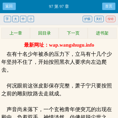
返回
97 第 97 章
首页
字:
大
中
小
护眼
关灯
报错
上一章
回目录
下一页
进书架
最新网址：wap.wangshugu.info
在有十名少年被杀的压力下，立马有十几个少
年坚持不住了，开始按照黑衣人要求向左边爬
去。
何况眼前这张皮影保存完整，萧子宁只要按照
之前的雕刻纹路去走就成。
声音尚未落下，一个玄袍青年便突兀的出现在
殿中，负着双手，神情淡然，仿佛超脱尘世之