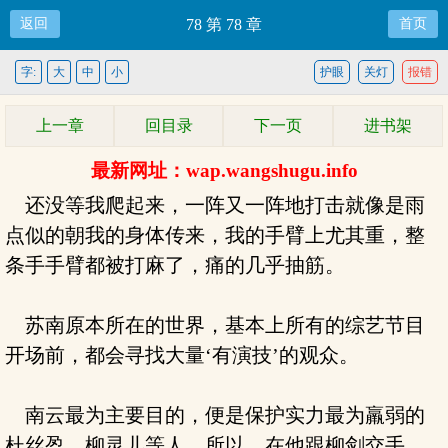
返回
78 第 78 章
首页
字:
大
中
小
护眼
关灯
报错
上一章
回目录
下一页
进书架
最新网址：wap.wangshugu.info
还没等我爬起来，一阵又一阵地打击就像是雨
点似的朝我的身体传来，我的手臂上尤其重，整
条手手臂都被打麻了，痛的几乎抽筋。
苏南原本所在的世界，基本上所有的综艺节目
开场前，都会寻找大量‘有演技’的观众。
南云最为主要目的，便是保护实力最为羸弱的
杜丝盈、柳灵儿等人，所以，在他跟柳剑交手