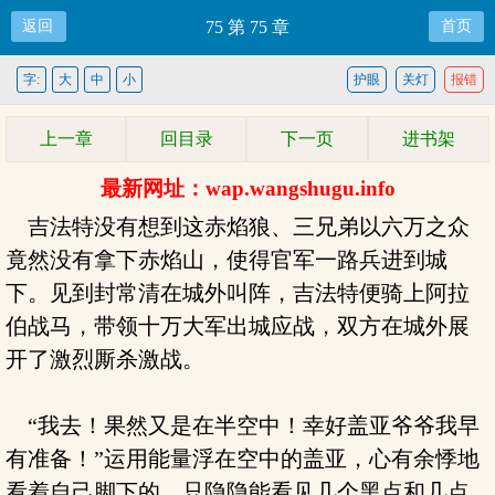
返回
75 第 75 章
首页
字:
大
中
小
护眼
关灯
报错
上一章
回目录
下一页
进书架
最新网址：wap.wangshugu.info
吉法特没有想到这赤焰狼、三兄弟以六万之众
竟然没有拿下赤焰山，使得官军一路兵进到城
下。见到封常清在城外叫阵，吉法特便骑上阿拉
伯战马，带领十万大军出城应战，双方在城外展
开了激烈厮杀激战。
“我去！果然又是在半空中！幸好盖亚爷爷我早
有准备！”运用能量浮在空中的盖亚，心有余悸地
看着自己脚下的，只隐隐能看见几个黑点和几点