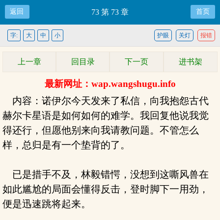
返回
73 第 73 章
首页
字:
大
中
小
护眼
关灯
报错
上一章
回目录
下一页
进书架
最新网址：wap.wangshugu.info
内容：诺伊尔今天发来了私信，向我抱怨古代
赫尔卡星语是如何如何的难学。我回复他说我觉
得还行，但愿他别来向我请教问题。不管怎么
样，总归是有一个垫背的了。
已是措手不及，林毅错愕，没想到这嘶风兽在
如此尴尬的局面会懂得反击，登时脚下一用劲，
便是迅速跳将起来。