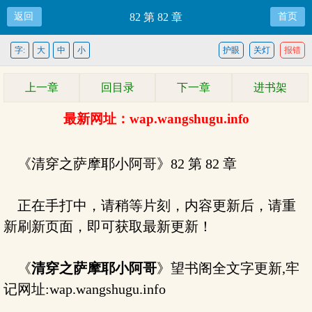
返回
82 第 82 章
首页
字:
大
中
小
护眼
关灯
报错
上一章
回目录
下一章
进书架
最新网址：wap.wangshugu.info
《清穿之萨摩耶小阿哥》82 第 82 章
正在手打中，请稍等片刻，内容更新后，请重
新刷新页面，即可获取最新更新！
《
清穿之萨摩耶小阿哥
》望书阁全文字更新,牢
记网址:wap.wangshugu.info